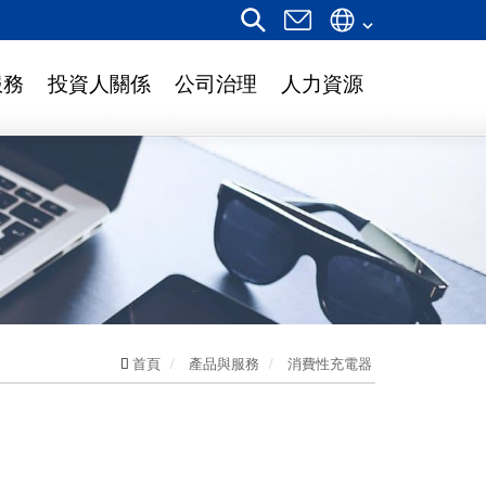
服務
投資人關係
公司治理
人力資源
首頁
產品與服務
消費性充電器