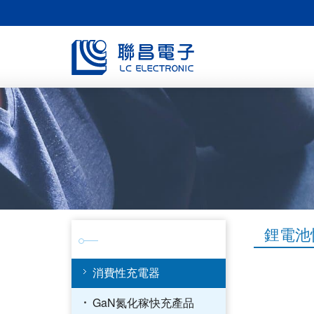
鋰電池
產品與服務
消費性充電器
GaN氮化稼快充產品