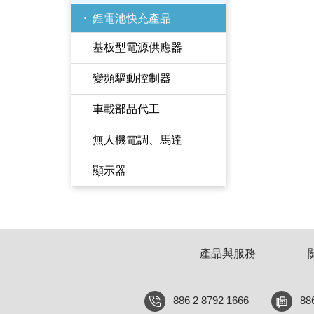
鋰電池快充產品
基板型電源供應器
消費型電源產品
變頻驅動控制器
商用型電源產品
風扇馬達驅動器
車載部品代工
儲能設備EMS
壓縮機驅動器-工業應用
車燈板與驅動板
無人機電調、馬達
壓縮機驅動器-移動冰箱
無人機電調
顯示器
無人機馬達
23.8”
27”
產品與服務
31.5”
32”
886 2 8792 1666
88