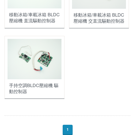
壓縮機驅動器-移動冰箱
移動冰箱/車載冰箱 BLDC
移動冰箱/車載冰箱 BLDC
車載部品代工
壓縮機 直流驅動控制器
壓縮機 交直流驅動控制器
無人機電調、馬達
車燈板與驅動板
顯示器
無人機電調
23.8”
無人機馬達
27”
31.5”
手持空調BLDC壓縮機 驅
動控制器
32”
1