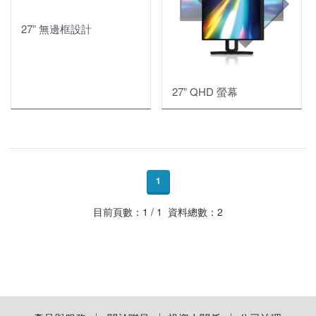
顯示器
無人機電調
壓縮機驅動器-移動冰箱
27” 無邊框設計
23.8”
無人機馬達
27”
27” QHD 螢幕
31.5”
32”
1
目前頁數：1 / 1 資料總數：2