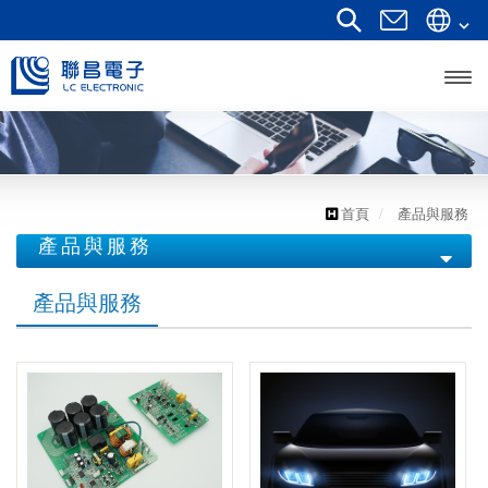
開啟
主選
單
首頁
產品與服務
產品與服務
消費性充電器
產品與服務
基板型電源供應器
GaN氮化稼快充產品
變頻驅動控制器
消費型電源產品
鋰電池快充產品
車載部品代工
風扇馬達驅動器
商用型電源產品
無人機電調、馬達
車燈板與驅動板
壓縮機驅動器-工業應用
儲能設備EMS