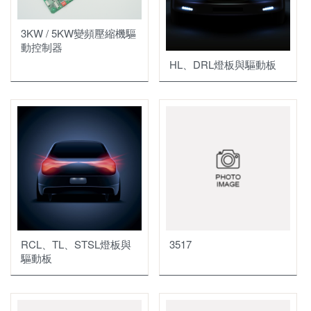
顯示器
無人機電調
壓縮機驅動器-移動冰箱
3KW / 5KW變頻壓縮機驅
23.8”
無人機馬達
動控制器
HL、DRL燈板與驅動板
27”
31.5”
32”
RCL、TL、STSL燈板與
3517
驅動板