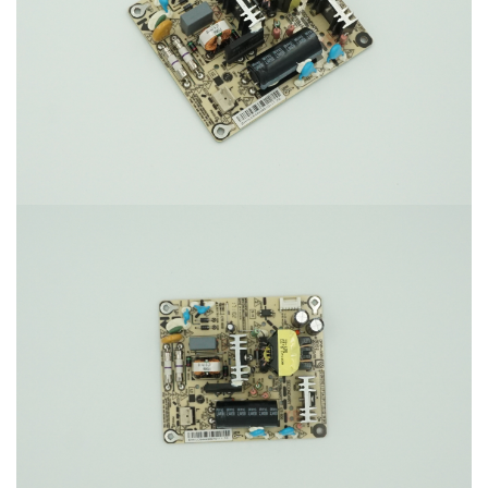
變頻驅動控制器
車載部品代工
風扇馬達驅動器
無人機電調、馬達
車燈板與驅動板
壓縮機驅動器-工業應用
顯示器
無人機電調
壓縮機驅動器-移動冰箱
23.8”
無人機馬達
27”
31.5”
32”