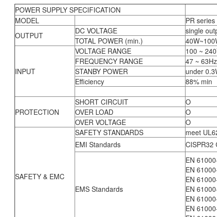
POWER SUPPLY SPECIFICATION
MODEL
PR series
DC VOLTAGE
single out
OUTPUT
TOTAL POWER (min.)
40W~100
VOLTAGE RANGE
100 ~ 24
FREQUENCY RANGE
47 ~ 63Hz
INPUT
STANBY POWER
under 0.3
Efficiency
88% min
SHORT CIRCUIT
O
PROTECTION
OVER LOAD
O
OVER VOLTAGE
O
SAFETY STANDARDS
meet UL6
EMI Standards
CISPR32 
EN 61000
EN 61000
SAFETY & EMC
EN 61000
EMS Standards
EN 61000
EN 61000
EN 61000