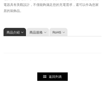
電器具有美觀設計，不僅能夠滿足您的充電需求，還可以作為您家
居的裝飾品。
商品介紹
商品規格
RoHS
型號
AP2165F2ALC00
外觀
長60 * 寬31 * 高56.7 (白色)
輸入
AC100-240V~ 50-60Hz 1.5A
輸出
最大 65W
USB-C1/C2: 3.3-21V/3A, 5V/3A, 9V/3A, 12V/3A,
15V/3A, 20V/3.25A(Max.: 65W)
USB-A: 5V/3A, 9V/2A, 12V/1.5A(Max.: 18W)
返回列表
USB-C1+USB-C2: 45W+20W
USB-C1+USB-A: 45W+18W
USB-C2+USB-A: 5V/1.5A, 5V/1.5A (Max.: 15W)
C1+(C2+A): 45W+(7.5W+7.5W)
設計製造
聯昌電子企業股份有限公司
保固
12個月