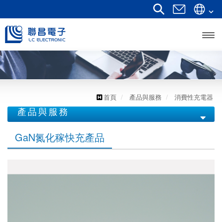
開啟
主選
單
首頁
產品與服務
消費性充電器
產品與服務
消費性充電器
GaN氮化稼快充產品
GaN氮化稼快充產品
鋰電池快充產品
基板型電源供應器
變頻驅動控制器
消費型電源產品