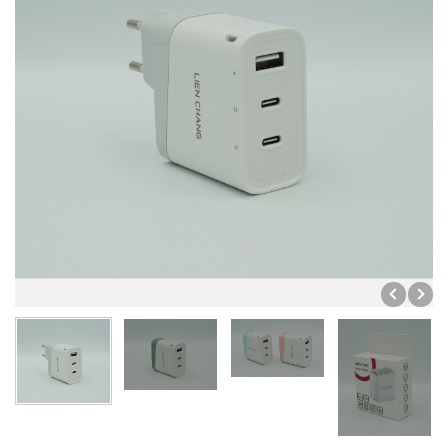
車載部品代工
風扇馬達驅動器
商用型電源產品
無人機電調、馬達
車燈板與驅動板
壓縮機驅動器-工業應用
儲能設備EMS
顯示器
無人機電調
壓縮機驅動器-移動冰箱
23.8”
無人機馬達
27”
31.5”
32”