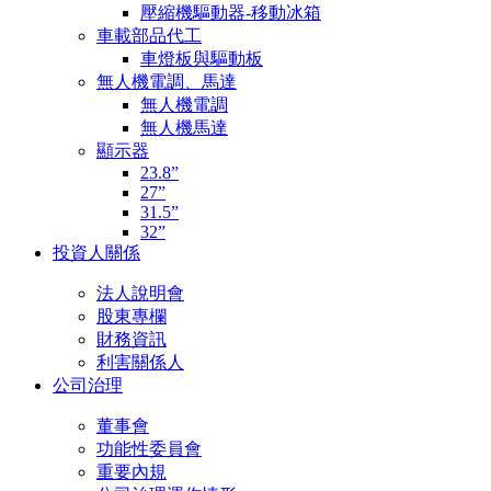
壓縮機驅動器-移動冰箱
車載部品代工
車燈板與驅動板
無人機電調、馬達
無人機電調
無人機馬達
顯示器
23.8”
27”
31.5”
32”
投資人關係
法人說明會
股東專欄
財務資訊
利害關係人
公司治理
董事會
功能性委員會
重要內規