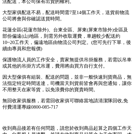
法配送，本公司保有出貨的權利。
大型家俱配送不易，配送時間需7至14個工作天，送貨前物流
公司將會與你確認送貨時間。
花蓮全區(花蓮市除外)、台東全區、屏東(屏東市除外)全區及
部份偏遠(山)地區，則需另外收取運費，車趟較少配送約
10~20工作天，偏遠地區由物流公司判定。(您可先行下單，後
續由專員和您報價)
保護物流人員的工作安全，賣家無提供吊掛服務，若需以吊車
或其他的吊掛方式吊運，費用將由買方自行支付。
因大型傢俱有組裝、配送的問題，並非一般快速到貨商品，無
法指定特定時間送達，司機當天到貨前皆會再與您通知，讓你
不用整天在家等貨，以免浪費你的寶貴時間。
無回收家俱服務，若需回收家俱可聯絡當地請清潔隊回收,免
付費清運專線0800-085-717
收到商品後若有任何問題，請您於收到商品起算之四個工作天