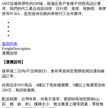
SMT設備與彈性的DIP線，能滿足客戶各種不同燈具設計要
求。我們的代工產品包括頭燈、日行燈、尾燈、尾飾燈、車牌
燈等PCBA，是您值得信賴的車燈代工合作夥伴。
返回列表
Freight
Description
運費說明
【運費說明
】
接單後二日內(不含例假日)，會有專員與您電聯或簡訊通知確
認訂單。
此商品非DIY商品，4樓以下免收樓層費，5樓以上每層需加收
200元，無回收服務。
配送範圍：台灣本島，外島不接單。實因特殊地型限制(山
區、鄉、鎮、村)、樓梯太小、無法搬運上樓等因素，導致無