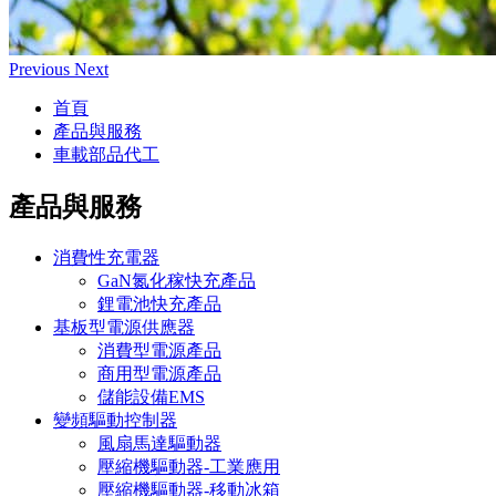
Previous
Next
首頁
產品與服務
車載部品代工
產品與服務
消費性充電器
GaN氮化稼快充產品
鋰電池快充產品
基板型電源供應器
消費型電源產品
商用型電源產品
儲能設備EMS
變頻驅動控制器
風扇馬達驅動器
壓縮機驅動器-工業應用
壓縮機驅動器-移動冰箱