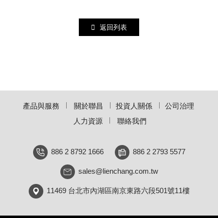
返回列表
產品與服務
關於聯昌
投資人關係
公司治理
人力資源
聯絡我們
886 2 8792 1666
886 2 2793 5577
sales@lienchang.com.tw
11469 台北市內湖區南京東路六段501號11樓