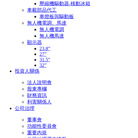
壓縮機驅動器-移動冰箱
車載部品代工
車燈板與驅動板
無人機電調、馬達
無人機電調
無人機馬達
顯示器
23.8”
27”
31.5”
32”
投資人關係
法人說明會
股東專欄
財務資訊
利害關係人
公司治理
董事會
功能性委員會
重要內規