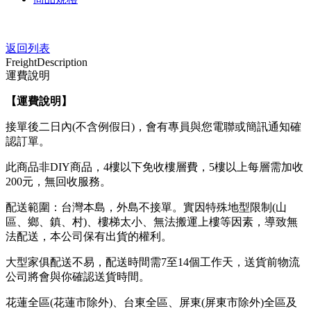
返回列表
Freight
Description
運費說明
【運費說明
】
接單後二日內(不含例假日)，會有專員與您電聯或簡訊通知確
認訂單。
此商品非DIY商品，4樓以下免收樓層費，5樓以上每層需加收
200元，無回收服務。
配送範圍：台灣本島，外島不接單。實因特殊地型限制(山
區、鄉、鎮、村)、樓梯太小、無法搬運上樓等因素，導致無
法配送，本公司保有出貨的權利。
大型家俱配送不易，配送時間需7至14個工作天，送貨前物流
公司將會與你確認送貨時間。
花蓮全區(花蓮市除外)、台東全區、屏東(屏東市除外)全區及