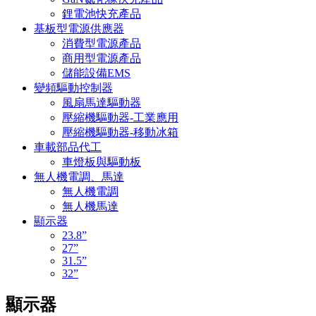
鋰電池快充產品
基板型電源供應器
消費型電源產品
商用型電源產品
儲能設備EMS
變頻驅動控制器
風扇馬達驅動器
壓縮機驅動器-工業應用
壓縮機驅動器-移動冰箱
車載部品代工
車燈板與驅動板
無人機電調、馬達
無人機電調
無人機馬達
顯示器
23.8”
27”
31.5”
32”
顯示器