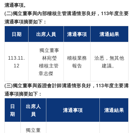
溝通事項。
(二)獨立董事與內部稽核主管溝通情形良好，113年度主要
溝通事項摘要如下：
日期
出席人員
溝通事項
溝通結果
獨立董事
113.11.
林宛瑩
稽核業務
洽悉，無其他
12
稽核主管
報告
建議。
章志傑
(三)獨立董事與簽證會計師溝通情形良好，113年度主要溝
通事項摘要如下：
日
出席人
溝通事項
溝通結果
期
員
獨立董