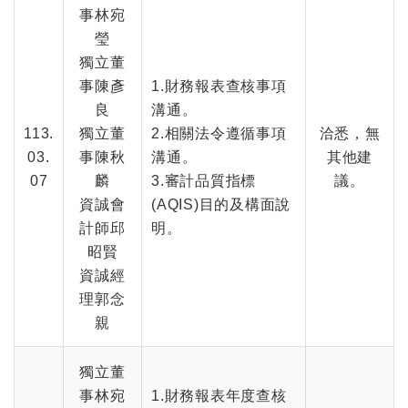
事林宛
瑩
獨立董
事陳彥
1.財務報表查核事項
良
溝通。
113.
獨立董
2.相關法令遵循事項
洽悉，無
03.
事陳秋
溝通。
其他建
07
麟
3.審計品質指標
議。
資誠會
(AQIS)目的及構面說
計師邱
明。
昭賢
資誠經
理郭念
親
獨立董
事林宛
1.財務報表年度查核