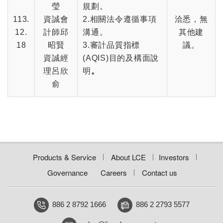
瑩
規劃。
113.
資誠會
2.相關法令遵循事項
洽悉，無
12.
計師邱
溝通。
其他建
18
昭賢
3.審計品質指標
議。
資誠經
(AQIS)目的及構面說
理呂欣
明
。
俞
Products & Service
About LCE
Investors
Governance
Careers
Contact us
886 2 8792 1666
886 2 2793 5577