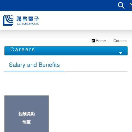
Home
Careers
Careers
Salary and Benefits
Salary and Benefits
Training Development
Join Us
薪酬獎勵
制度