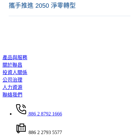
攜手推進 2050 淨零轉型
產品與服務
關於聯昌
投資人關係
公司治理
人力資源
聯絡我們
886 2 8792 1666
886 2 2793 5577