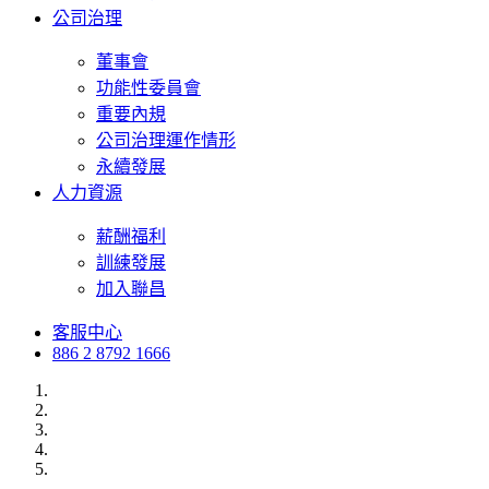
公司治理
董事會
功能性委員會
重要內規
公司治理運作情形
永續發展
人力資源
薪酬福利
訓練發展
加入聯昌
客服中心
886 2 8792 1666