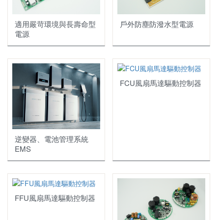
適用嚴苛環境與長壽命型
戶外防塵防潑水型電源
電源
FCU風扇馬達驅動控制器
逆變器、電池管理系統
EMS
FFU風扇馬達驅動控制器