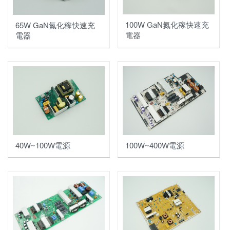
顯示器
無人機電調
壓縮機驅動器-移動冰箱
100W GaN氮化稼快速充
65W GaN氮化稼快速充
23.8”
無人機馬達
電器
電器
27”
31.5”
32”
100W~400W電源
40W~100W電源