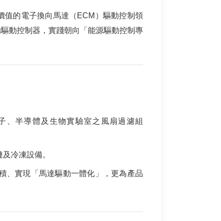
價值的電子換向馬達（ECM）驅動控制領
的驅動控制器，實踐朝向「能源驅動控制專
電子、半導體及生物實驗室之風扇過濾組
鏈及冷凍設備。
積、實現「馬達驅動一體化」，更為產品