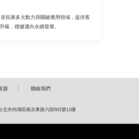
，並拓展多元動力與關鍵應用領域，提供客
用升級，穩健邁向永續發展。
資源
聯絡我們
9 台北市內湖區南京東路六段501號11樓