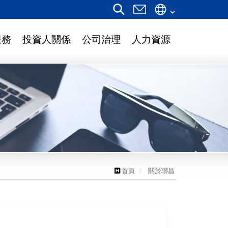
服務
投資人關係
公司治理
人力資源
首頁
關於聯昌