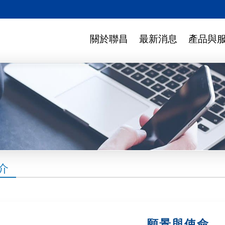
關於聯昌
最新消息
產品與
介
願景與使命