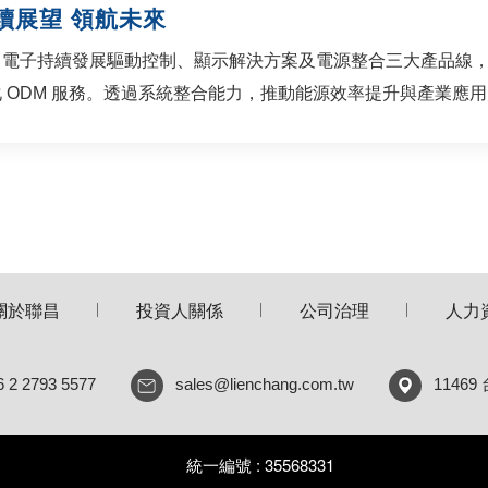
續展望 領航未來
昌電子持續發展驅動控制、顯示解決方案及電源整合三大產品線
化 ODM 服務。透過系統整合能力，推動能源效率提升與產業應
關於聯昌
投資人關係
公司治理
人力
6 2 2793 5577
sales@lienchang.com.tw
1146
統一編號 : 35568331