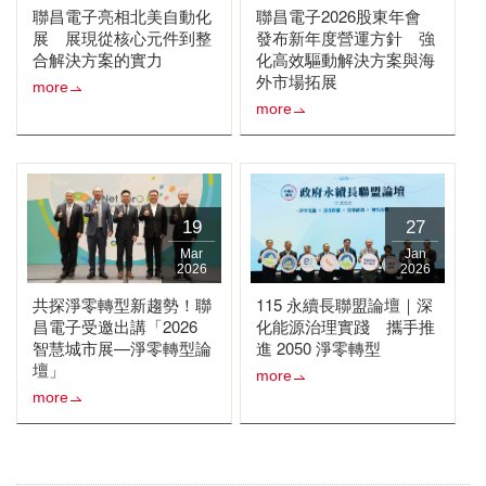
聯昌電子亮相北美自動化
聯昌電子2026股東年會
展 展現從核心元件到整
發布新年度營運方針 強
合解決方案的實力
化高效驅動解決方案與海
外市場拓展
more
more
19
27
Mar
Jan
2026
2026
共探淨零轉型新趨勢！聯
115 永續長聯盟論壇｜深
昌電子受邀出講「2026
化能源治理實踐 攜手推
智慧城市展—淨零轉型論
進 2050 淨零轉型
壇」
more
more