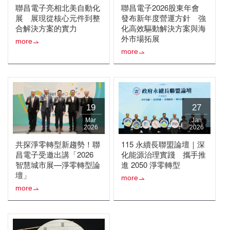
聯昌電子亮相北美自動化
聯昌電子2026股東年會
展 展現從核心元件到整
發布新年度營運方針 強
合解決方案的實力
化高效驅動解決方案與海
外市場拓展
more
more
19
27
Mar
Jan
2026
2026
共探淨零轉型新趨勢！聯
115 永續長聯盟論壇｜深
昌電子受邀出講「2026
化能源治理實踐 攜手推
智慧城市展—淨零轉型論
進 2050 淨零轉型
壇」
more
more