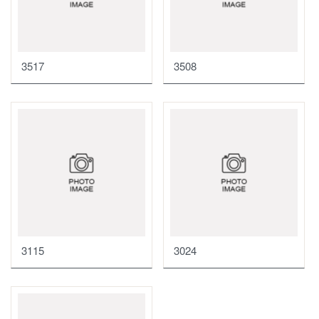
無人機電調
壓縮機驅動器-移動冰箱
無人機馬達
3517
3508
顯示器
23.8”
27”
31.5”
32”
3115
3024